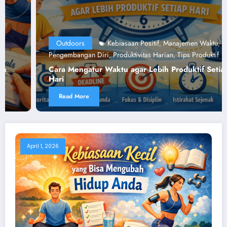
Outdoors
Kebiasaan Positif
Manajemen Waktu
,
,
Pengembangan Diri
Produktivitas Harian
Tips Produktif
,
,
Cara Mengatur Waktu agar Lebih Produktif Setiap
Hari
Read More
April 1, 2026