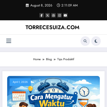
Skip
August 8, 2026
2:11:09 AM
to
content
TORRECESUIZA.COM
Home
Blog
Tips Produktif
April 1, 2026