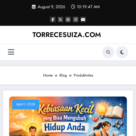
Skip
August 9, 2026
10:19:47 AM
to
content
TORRECESUIZA.COM
Home
Blog
Produktivitas
April 1, 2026