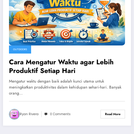
OUTDOORS
Cara Mengatur Waktu agar Lebih
Produktif Setiap Hari
Mengatur waktu dengan baik adalah kunci utama untuk
meningkatkan produktivitas dalam kehidupan sehari-hari. Banyak
orang…
Ryan Rivera
0 Comments
Read More