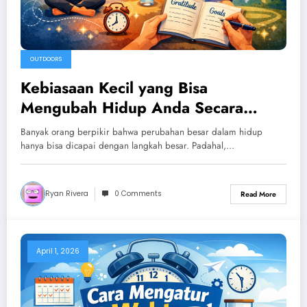
OUTDOORS
Kebiasaan Kecil yang Bisa
Mengubah Hidup Anda Secara
Positif
Banyak orang berpikir bahwa perubahan besar dalam hidup
hanya bisa dicapai dengan langkah besar. Padahal,…
Ryan Rivera
0 Comments
Read More
April 1, 2026