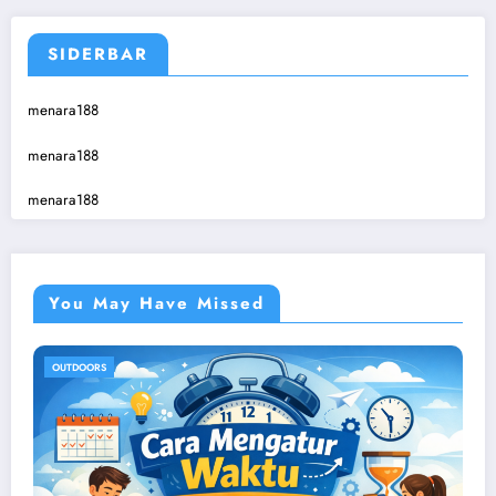
SIDERBAR
menara188
menara188
menara188
You May Have Missed
OUTDOORS