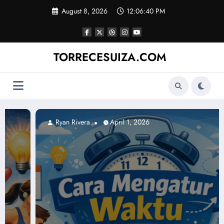
Skip
August 8, 2026
12:06:40 PM
to
content
TORRECESUIZA.COM
Ryan Rivera
April 1, 2026