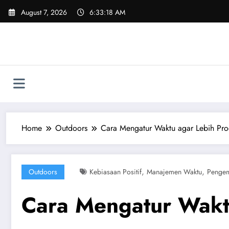
Skip
August 7, 2026
6:33:19 AM
to
content
Home
Outdoors
Cara Mengatur Waktu agar Lebih Prod
,
,
Outdoors
Kebiasaan Positif
Manajemen Waktu
Pengem
Cara Mengatur Waktu