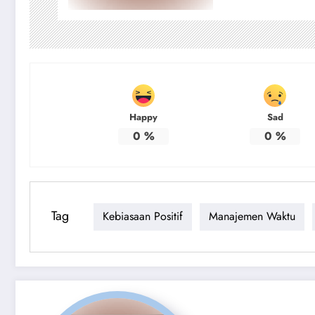
Happy
Sad
0
%
0
%
Tag
Kebiasaan Positif
Manajemen Waktu